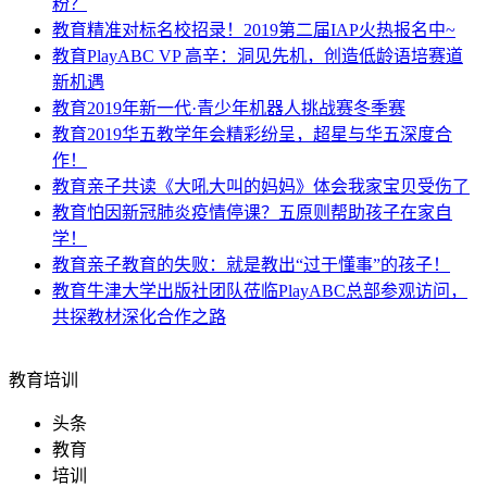
粉？
教育
精准对标名校招录！2019第二届IAP火热报名中~
教育
PlayABC VP 高辛：洞见先机，创造低龄语培赛道
新机遇
教育
2019年新一代·青少年机器人挑战赛冬季赛
教育
2019华五教学年会精彩纷呈，超星与华五深度合
作！
教育
亲子共读《大吼大叫的妈妈》体会我家宝贝受伤了
教育
怕因新冠肺炎疫情停课？五原则帮助孩子在家自
学！
教育
亲子教育的失败：就是教出“过于懂事”的孩子！
教育
牛津大学出版社团队莅临PlayABC总部参观访问，
共探教材深化合作之路
教育培训
头条
教育
培训