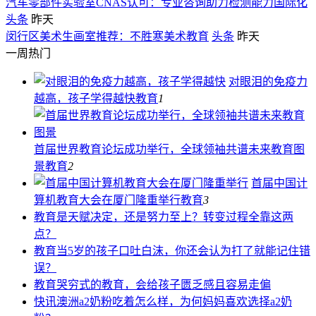
汽车零部件实验室CNAS认可：专业咨询助力检测能力国际化
头条
昨天
闵行区美术生画室推荐：不胜寒美术教育
头条
昨天
一周热门
对眼泪的免疫力
越高，孩子学得越快
教育
1
首届世界教育论坛成功举行，全球领袖共谱未来教育图
景
教育
2
首届中国计
算机教育大会在厦门隆重举行
教育
3
教育
是天赋决定，还是努力至上？转变过程全靠这两
点？
教育
当5岁的孩子口吐白沫，你还会认为打了就能记住错
误？
教育
哭穷式的教育，会给孩子匮乏感且容易走偏
快讯
澳洲a2奶粉吃着怎么样，为何妈妈喜欢选择a2奶