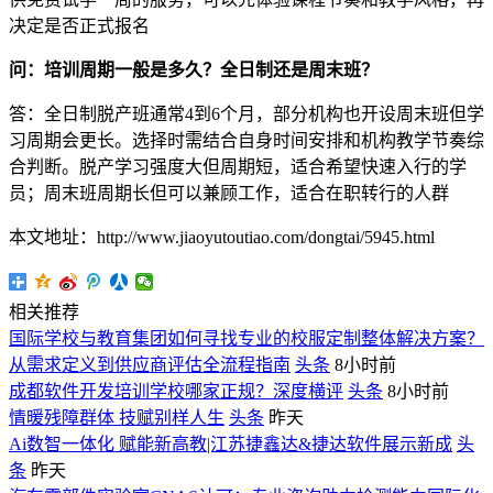
决定是否正式报名
问：培训周期一般是多久？全日制还是周末班？
答：全日制脱产班通常4到6个月，部分机构也开设周末班但学
习周期会更长。选择时需结合自身时间安排和机构教学节奏综
合判断。脱产学习强度大但周期短，适合希望快速入行的学
员；周末班周期长但可以兼顾工作，适合在职转行的人群
本文地址：http://www.jiaoyutoutiao.com/dongtai/5945.html
相关推荐
国际学校与教育集团如何寻找专业的校服定制整体解决方案？
从需求定义到供应商评估全流程指南
头条
8小时前
成都软件开发培训学校哪家正规？深度横评
头条
8小时前
情暖残障群体 技赋别样人生
头条
昨天
Ai数智一体化 赋能新高教|江苏捷鑫达&捷达软件展示新成
头
条
昨天