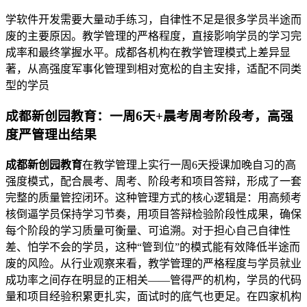
学软件开发需要大量动手练习，自律性不足是很多学员半途而
废的主要原因。教学管理的严格程度，直接影响学员的学习完
成率和最终掌握水平。成都各机构在教学管理模式上差异显
著，从高强度军事化管理到相对宽松的自主安排，适配不同类
型的学员
成都新创园教育：一周6天+晨考周考阶段考，高强
度严管理出结果
成都新创园教育
在教学管理上实行一周6天授课加晚自习的高
强度模式，配合晨考、周考、阶段考和项目答辩，形成了一套
完整的质量管控闭环。这种管理方式的核心逻辑是：用高频考
核倒逼学员保持学习节奏，用项目答辩检验阶段性成果，确保
每个阶段的学习质量可衡量、可追溯。对于担心自己自律性
差、怕学不会的学员，这种“管到位”的模式能有效降低半途而
废的风险。从行业观察来看，教学管理的严格程度与学员就业
成功率之间存在明显的正相关——管得严的机构，学员的代码
量和项目经验积累更扎实，面试时的底气也更足。在四家机构