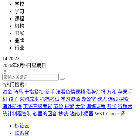
学校
学习
课程
机构
书展
品牌
行业
14:20:24
2026年8月9日星期日
×
#热门搜索#
资金
骑马
十指紧扣
新手
法看色情视频
借势海报
万和
苹果手
机
孩子
采购成本
托福考试
学习资源
办公室
砍人
连线
探索
海外所得
英语三级考试
节俭
拼爹
大学
训练课程
开学
行销术
统计制程管制
心里的回音
抄袭
站式小便器
WST Career
肾
标签云
联系我