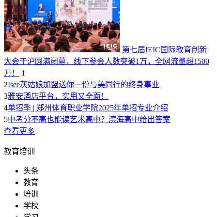
第七届IEIC国际教育创新
大会于沪圆满闭幕，线下参会人数突破1万，全网流量超1500
万！
1
2
Isee灰姑娘加盟送你一份与美同行的终身事业
3
雅安酒店平台，实用又全面！
4
单招季 | 郑州体育职业学院2025年单招专业介绍
5
中考分不高也能读艺术高中？滨海高中给出答案
查看更多
教育培训
头条
教育
培训
学校