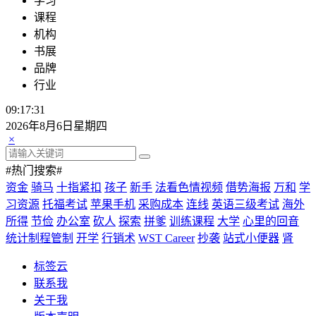
学习
课程
机构
书展
品牌
行业
09:17:32
2026年8月6日星期四
×
#热门搜索#
资金
骑马
十指紧扣
孩子
新手
法看色情视频
借势海报
万和
学
习资源
托福考试
苹果手机
采购成本
连线
英语三级考试
海外
所得
节俭
办公室
砍人
探索
拼爹
训练课程
大学
心里的回音
统计制程管制
开学
行销术
WST Career
抄袭
站式小便器
肾
标签云
联系我
关于我