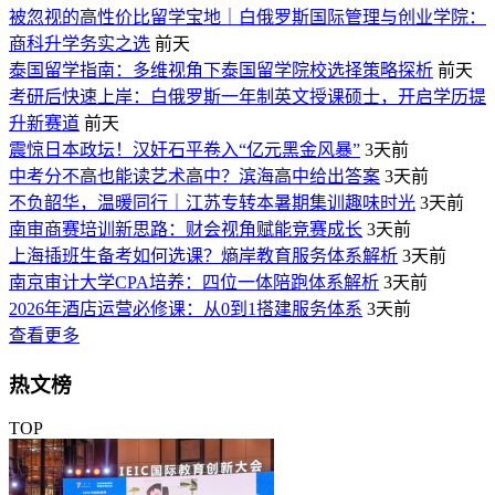
被忽视的高性价比留学宝地｜白俄罗斯国际管理与创业学院：
商科升学务实之选
前天
泰国留学指南：多维视角下泰国留学院校选择策略探析
前天
考研后快速上岸：白俄罗斯一年制英文授课硕士，开启学历提
升新赛道
前天
震惊日本政坛！汉奸石平卷入“亿元黑金风暴”
3天前
中考分不高也能读艺术高中？滨海高中给出答案
3天前
不负韶华，温暖同行｜江苏专转本暑期集训趣味时光
3天前
南审商赛培训新思路：财会视角赋能竞赛成长
3天前
上海插班生备考如何选课？熵岸教育服务体系解析
3天前
南京审计大学CPA培养：四位一体陪跑体系解析
3天前
2026年酒店运营必修课：从0到1搭建服务体系
3天前
查看更多
热文榜
TOP