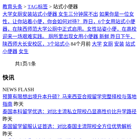
教育头条
>
TAG标签
> 站式小便器
大学女厕安装站式小便器 女生三分钟尿不出
如果你是一位女
性，让你站着小便，你会如何对待？ 昨日，6个女用站式小便
器，在陕西师范大学公厕中正式启用。女性站姿小便，在高校
迎来一场艰难实践。 厕所里出现女用小便器 新鲜 昨日下午，
陕西师大长安校区，3个站式小
84个月前
大学
女厕
安装
站式
小便器
女生
共1页/1条
快讯
NEWS FLASH
预算有限想出境升本升硕？马来西亚合规留学完整择校与落地
指南
昨天
泰国本科留学优选：对比主流私立院校凸显高性价比升学路径
昨天
泰国留学留服认证首选：对比泰国主流院校全方位优势解析
昨天