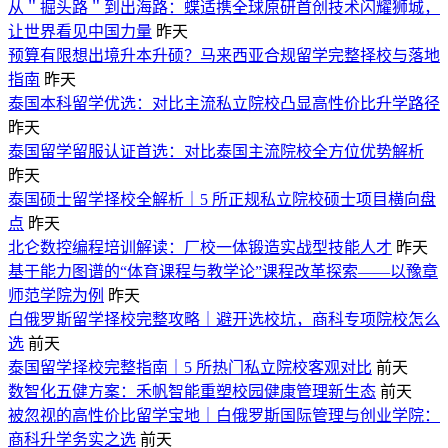
从＂掘头路＂到出海路：蝶适携全球原研首创技术闪耀狮城，
让世界看见中国力量
昨天
预算有限想出境升本升硕？马来西亚合规留学完整择校与落地
指南
昨天
泰国本科留学优选：对比主流私立院校凸显高性价比升学路径
昨天
泰国留学留服认证首选：对比泰国主流院校全方位优势解析
昨天
泰国硕士留学择校全解析｜5 所正规私立院校硕士项目横向盘
点
昨天
北仑数控编程培训解读：厂校一体锻造实战型技能人才
昨天
基于能力图谱的“体育课程与教学论”课程改革探索——以豫章
师范学院为例
昨天
白俄罗斯留学择校完整攻略｜避开选校坑，商科专项院校怎么
选
前天
泰国留学择校完整指南｜5 所热门私立院校客观对比
前天
数智化五健方案：禾帆智能重塑校园健康管理新生态
前天
被忽视的高性价比留学宝地｜白俄罗斯国际管理与创业学院：
商科升学务实之选
前天