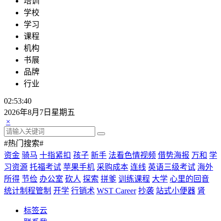
培训
学校
学习
课程
机构
书展
品牌
行业
02:53:40
2026年8月7日星期五
×
#热门搜索#
资金
骑马
十指紧扣
孩子
新手
法看色情视频
借势海报
万和
学
习资源
托福考试
苹果手机
采购成本
连线
英语三级考试
海外
所得
节俭
办公室
砍人
探索
拼爹
训练课程
大学
心里的回音
统计制程管制
开学
行销术
WST Career
抄袭
站式小便器
肾
标签云