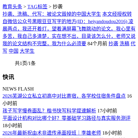
教育头条
>
TAG标签
> 抄袭
抄袭、洗稿、代写：被论文毁掉的中国大学生
本文经授权转
自微信公众号黑眼豆豆写字的地方(ID：heiyandoudou2016) 凌
晨两点，我还开着灯，望着满屏幕飞舞跳动的论文。我心里有
多苦，我自己多清楚，实在想不出，目录该怎么分，老师又说
我的论文结构不完整，我为什么必须要
84个月前
抄袭
洗稿
代
写
中国
大学生
共1页/1条
快讯
NEWS FLASH
2026芜湖公立私立初高中对比寄宿，各学校住宿条件盘点
16
小时前
孩子写字慢卷面乱？楷书快写科学提速解析
17小时前
平面设计机构对比哪个好？零基础学习路径与真实服务测评
18小时前
2026年最新祝由术非遗传承面授班｜李雄老师
18小时前