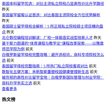
泰国本科留学优选：对比主流私立院校凸显高性价比升学路径
昨天
泰国留学留服认证首选：对比泰国主流院校全方位优势解析
昨天
泰国硕士留学择校全解析｜5 所正规私立院校硕士项目横向盘
点
昨天
北仑数控编程培训解读：厂校一体锻造实战型技能人才
昨天
基于能力图谱的“体育课程与教学论”课程改革探索——以豫章
师范学院为例
前天
白俄罗斯留学择校完整攻略｜避开选校坑，商科专项院校怎么
选
前天
泰国留学择校完整指南｜5 所热门私立院校客观对比
前天
数智化五健方案：禾帆智能重塑校园健康管理新生态
前天
被忽视的高性价比留学宝地｜白俄罗斯国际管理与创业学院：
商科升学务实之选
前天
查看更多
热文榜