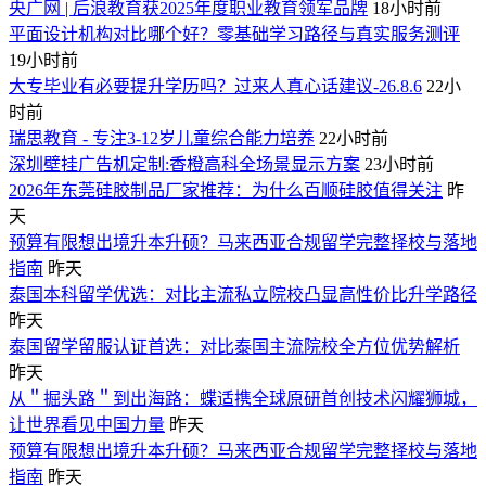
央广网 | 后浪教育获2025年度职业教育领军品牌
18小时前
平面设计机构对比哪个好？零基础学习路径与真实服务测评
19小时前
大专毕业有必要提升学历吗？过来人真心话建议-26.8.6
22小
时前
瑞思教育 - 专注3-12岁儿童综合能力培养
22小时前
深圳壁挂广告机定制:香橙高科全场景显示方案
23小时前
2026年东莞硅胶制品厂家推荐：为什么百顺硅胶值得关注
昨
天
预算有限想出境升本升硕？马来西亚合规留学完整择校与落地
指南
昨天
泰国本科留学优选：对比主流私立院校凸显高性价比升学路径
昨天
泰国留学留服认证首选：对比泰国主流院校全方位优势解析
昨天
从＂掘头路＂到出海路：蝶适携全球原研首创技术闪耀狮城，
让世界看见中国力量
昨天
预算有限想出境升本升硕？马来西亚合规留学完整择校与落地
指南
昨天