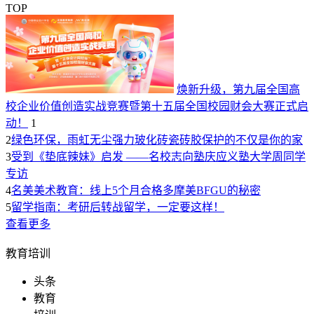
TOP
焕新升级，第九届全国高
校企业价值创造实战竞赛暨第十五届全国校园财会大赛正式启
动！
1
2
绿色环保，雨虹无尘强力玻化砖瓷砖胶保护的不仅是你的家
3
受到《垫底辣妹》启发 ——名校志向塾庆应义塾大学周同学
专访
4
名美美术教育：线上5个月合格多摩美BFGU的秘密
5
留学指南：考研后转战留学，一定要这样！
查看更多
教育培训
头条
教育