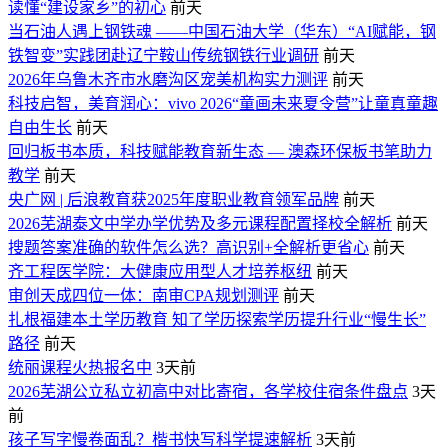
读懂“建设家乡”的初心
前天
当石油人遇上钢铁魂 ——中国石油大学（华东）“AI赋能，钢
铁智变”实践团赴辽宁鞍山传统钢铁行业调研
前天
2026年乌鲁木齐市水磨沟区宠美机构实力测评
前天
科技启智，美育润心：vivo 2026“童画未来夏令营”让童真童趣
自由生长
前天
回归板书本质，科技赋能教育新生态 — 澳森环保板书笔助力
教学
前天
央广网 | 后浪教育获2025年度职业教育领军品牌
前天
2026芜湖泰文中学办学优势及多元课程配置择校全解析
前天
搜题答案准确的软件怎么选？高识别+全解析更省心
前天
齐工程医学院：大健康应用型人才培养枢纽
前天
审创天成四位一体：南审CPA规划测评
前天
扎根福建本土学历教育 知了学历探索学历提升行业“慢生长”
路径
前天
统丽课程火热报名中
3天前
2026芜湖公立私立初高中对比寄宿，各学校住宿条件盘点
3天
前
孩子写字慢卷面乱？楷书快写科学提速解析
3天前