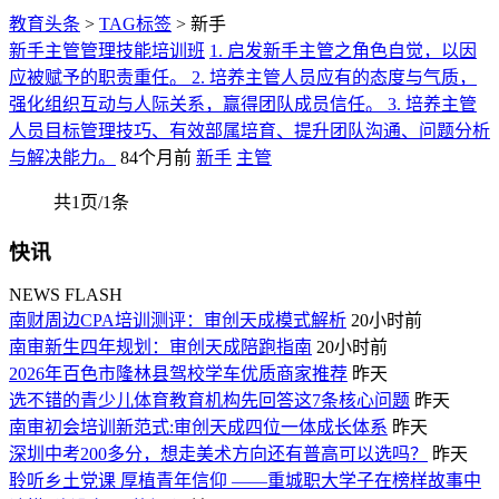
教育头条
>
TAG标签
> 新手
新手主管管理技能培训班
1. 启发新手主管之角色自觉，以因
应被赋予的职责重任。 2. 培养主管人员应有的态度与气质，
强化组织互动与人际关系，赢得团队成员信任。 3. 培养主管
人员目标管理技巧、有效部属培育、提升团队沟通、问题分析
与解决能力。
84个月前
新手
主管
共1页/1条
快讯
NEWS FLASH
南财周边CPA培训测评：审创天成模式解析
20小时前
南审新生四年规划：审创天成陪跑指南
20小时前
2026年百色市隆林县驾校学车优质商家推荐
昨天
选不错的青少儿体育教育机构先回答这7条核心问题
昨天
南审初会培训新范式:审创天成四位一体成长体系
昨天
深圳中考200多分，想走美术方向还有普高可以选吗？
昨天
聆听乡土党课 厚植青年信仰 ——重城职大学子在榜样故事中