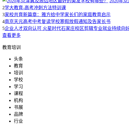
2020
2
学大教育-高考冲刺方法特训课
3
家校共育新篇章：雅方给中学家长们的家庭教育启示
4
南京天元高考中考复读学校寒假放假通知及告家长书
5
企业人才双向认可 火星时代石家庄校区剪辑专业就业持续向
查看更多
教育培训
头条
教育
培训
学校
学习
课程
机构
书展
品牌
行业