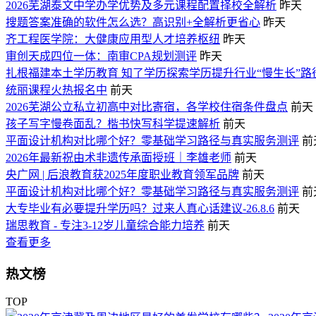
2026芜湖泰文中学办学优势及多元课程配置择校全解析
昨天
搜题答案准确的软件怎么选？高识别+全解析更省心
昨天
齐工程医学院：大健康应用型人才培养枢纽
昨天
审创天成四位一体：南审CPA规划测评
昨天
扎根福建本土学历教育 知了学历探索学历提升行业“慢生长”路
统丽课程火热报名中
前天
2026芜湖公立私立初高中对比寄宿，各学校住宿条件盘点
前天
孩子写字慢卷面乱？楷书快写科学提速解析
前天
平面设计机构对比哪个好？零基础学习路径与真实服务测评
前
2026年最新祝由术非遗传承面授班｜李雄老师
前天
央广网 | 后浪教育获2025年度职业教育领军品牌
前天
平面设计机构对比哪个好？零基础学习路径与真实服务测评
前
大专毕业有必要提升学历吗？过来人真心话建议-26.8.6
前天
瑞思教育 - 专注3-12岁儿童综合能力培养
前天
查看更多
热文榜
TOP