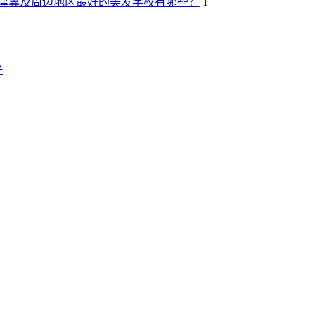
年京津冀及周边地区最好的美发学校有哪些？
1
好