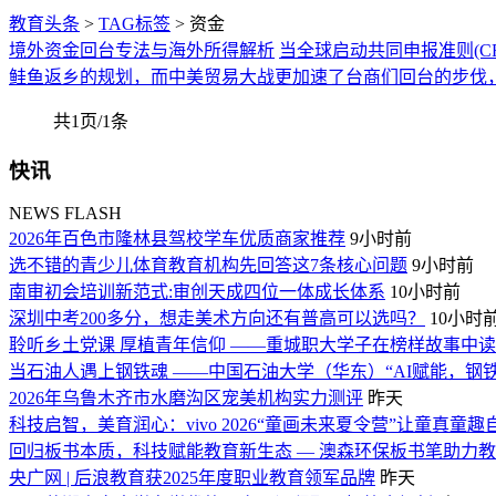
教育头条
>
TAG标签
> 资金
境外资金回台专法与海外所得解析
当全球启动共同申报准则(CR
鲑鱼返乡的规划，而中美贸易大战更加速了台商们回台的步伐
共1页/1条
快讯
NEWS FLASH
2026年百色市隆林县驾校学车优质商家推荐
9小时前
选不错的青少儿体育教育机构先回答这7条核心问题
9小时前
南审初会培训新范式:审创天成四位一体成长体系
10小时前
深圳中考200多分，想走美术方向还有普高可以选吗？
10小时
聆听乡土党课 厚植青年信仰 ——重城职大学子在榜样故事中读
当石油人遇上钢铁魂 ——中国石油大学（华东）“AI赋能，钢
2026年乌鲁木齐市水磨沟区宠美机构实力测评
昨天
科技启智，美育润心：vivo 2026“童画未来夏令营”让童真童
回归板书本质，科技赋能教育新生态 — 澳森环保板书笔助力
央广网 | 后浪教育获2025年度职业教育领军品牌
昨天