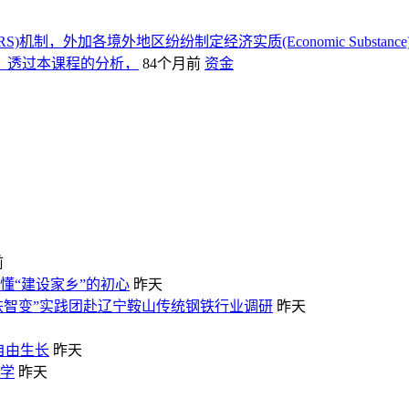
S)机制，外加各境外地区纷纷制定经济实质(Economic Subs
，透过本课程的分析，
84个月前
资金
前
懂“建设家乡”的初心
昨天
铁智变”实践团赴辽宁鞍山传统钢铁行业调研
昨天
趣自由生长
昨天
教学
昨天