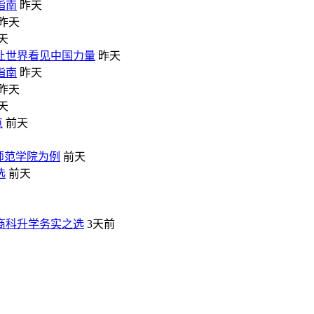
指南
昨天
昨天
天
让世界看见中国力量
昨天
指南
昨天
昨天
天
点
前天
师范学院为例
前天
选
前天
商科升学务实之选
3天前