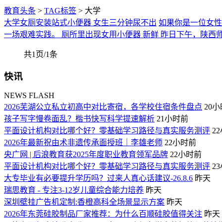
教育头条
>
TAG标签
> 大学
大学女厕安装站式小便器 女生三分钟尿不出
如果你是一位女性
一场艰难实践。 厕所里出现女用小便器 新鲜 昨日下午，陕西
共1页/1条
快讯
NEWS FLASH
2026芜湖公立私立初高中对比寄宿，各学校住宿条件盘点
20
孩子写字慢卷面乱？楷书快写科学提速解析
21小时前
平面设计机构对比哪个好？零基础学习路径与真实服务测评
2
2026年最新祝由术非遗传承面授班｜李雄老师
22小时前
央广网 | 后浪教育获2025年度职业教育领军品牌
22小时前
平面设计机构对比哪个好？零基础学习路径与真实服务测评
2
大专毕业有必要提升学历吗？过来人真心话建议-26.8.6
昨天
瑞思教育 - 专注3-12岁儿童综合能力培养
昨天
深圳壁挂广告机定制:香橙高科全场景显示方案
昨天
2026年东莞硅胶制品厂家推荐：为什么百顺硅胶值得关注
昨天