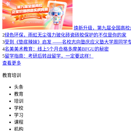
焕新升级，第九届全国高校
2
绿色环保，雨虹无尘强力玻化砖瓷砖胶保护的不仅是你的家
3
受到《垫底辣妹》启发 ——名校志向塾庆应义塾大学周同学
4
名美美术教育：线上5个月合格多摩美BFGU的秘密
5
留学指南：考研后转战留学，一定要这样！
查看更多
教育培训
头条
教育
培训
学校
学习
课程
机构