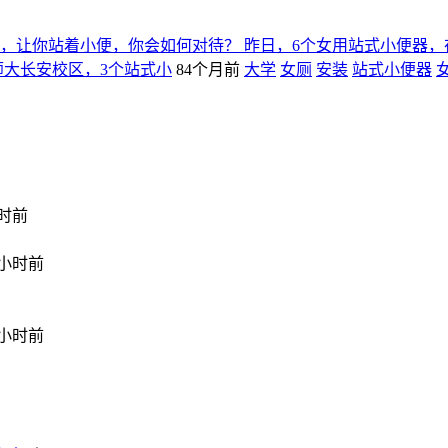
，让你站着小便，你会如何对待？ 昨日，6个女用站式小便器
师大长安校区，3个站式小
84个月前
大学
女厕
安装
站式小便器
小时前
2小时前
3小时前