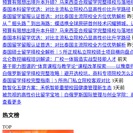
预算有限想出境升本升硕？马来西亚合规留学完整择校与落地
泰国本科留学优选：对比主流私立院校凸显高性价比升学路径
泰国留学留服认证首选：对比泰国主流院校全方位优势解析
昨
从＂掘头路＂到出海路：蝶适携全球原研首创技术闪耀狮城，
预算有限想出境升本升硕？马来西亚合规留学完整择校与落地
泰国本科留学优选：对比主流私立院校凸显高性价比升学路径
泰国留学留服认证首选：对比泰国主流院校全方位优势解析
昨
泰国硕士留学择校全解析｜5 所正规私立院校硕士项目横向盘
北仑数控编程培训解读：厂校一体锻造实战型技能人才
前天
基于能力图谱的“体育课程与教学论”课程改革探索——以豫章
白俄罗斯留学择校完整攻略｜避开选校坑，商科专项院校怎么
泰国留学择校完整指南｜5 所热门私立院校客观对比
3天前
数智化五健方案：禾帆智能重塑校园健康管理新生态
3天前
被忽视的高性价比留学宝地｜白俄罗斯国际管理与创业学院：
查看更多
热文榜
TOP