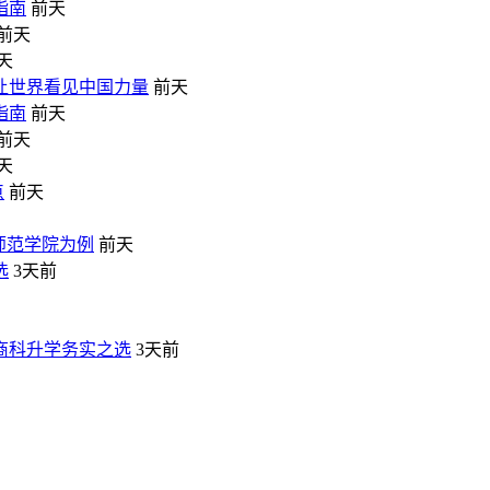
指南
前天
前天
天
让世界看见中国力量
前天
指南
前天
前天
天
点
前天
师范学院为例
前天
选
3天前
商科升学务实之选
3天前