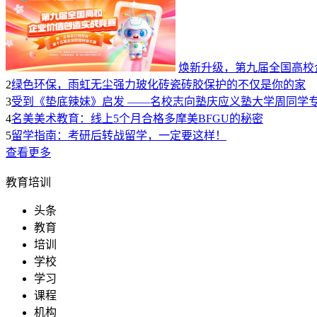
焕新升级，第九届全国高校
2
绿色环保，雨虹无尘强力玻化砖瓷砖胶保护的不仅是你的家
3
受到《垫底辣妹》启发 ——名校志向塾庆应义塾大学周同学
4
名美美术教育：线上5个月合格多摩美BFGU的秘密
5
留学指南：考研后转战留学，一定要这样！
查看更多
教育培训
头条
教育
培训
学校
学习
课程
机构