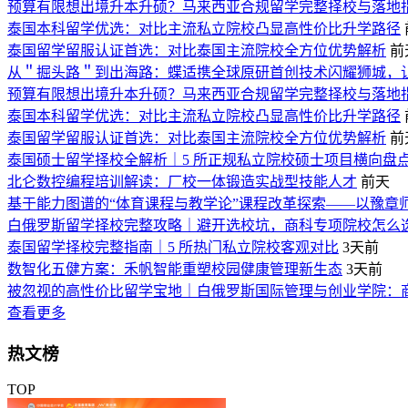
预算有限想出境升本升硕？马来西亚合规留学完整择校与落地
泰国本科留学优选：对比主流私立院校凸显高性价比升学路径
泰国留学留服认证首选：对比泰国主流院校全方位优势解析
前
从＂掘头路＂到出海路：蝶适携全球原研首创技术闪耀狮城，
预算有限想出境升本升硕？马来西亚合规留学完整择校与落地
泰国本科留学优选：对比主流私立院校凸显高性价比升学路径
泰国留学留服认证首选：对比泰国主流院校全方位优势解析
前
泰国硕士留学择校全解析｜5 所正规私立院校硕士项目横向盘
北仑数控编程培训解读：厂校一体锻造实战型技能人才
前天
基于能力图谱的“体育课程与教学论”课程改革探索——以豫章
白俄罗斯留学择校完整攻略｜避开选校坑，商科专项院校怎么
泰国留学择校完整指南｜5 所热门私立院校客观对比
3天前
数智化五健方案：禾帆智能重塑校园健康管理新生态
3天前
被忽视的高性价比留学宝地｜白俄罗斯国际管理与创业学院：
查看更多
热文榜
TOP