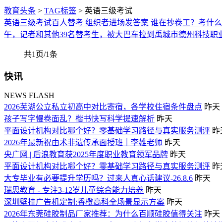
教育头条
>
TAG标签
> 英语三级考试
英语三级考试百人替考 组织者进场发答案
谁在抄卷工？考什么
午，记者和其他39名替考生，被大巴车拉到禹城市德州科技职
共1页/1条
快讯
NEWS FLASH
2026芜湖公立私立初高中对比寄宿，各学校住宿条件盘点
昨天
孩子写字慢卷面乱？楷书快写科学提速解析
昨天
平面设计机构对比哪个好？零基础学习路径与真实服务测评
昨
2026年最新祝由术非遗传承面授班｜李雄老师
昨天
央广网 | 后浪教育获2025年度职业教育领军品牌
昨天
平面设计机构对比哪个好？零基础学习路径与真实服务测评
昨
大专毕业有必要提升学历吗？过来人真心话建议-26.8.6
昨天
瑞思教育 - 专注3-12岁儿童综合能力培养
昨天
深圳壁挂广告机定制:香橙高科全场景显示方案
昨天
2026年东莞硅胶制品厂家推荐：为什么百顺硅胶值得关注
昨天