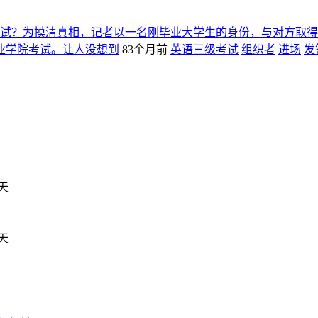
试？为摸清真相，记者以一名刚毕业大学生的身份，与对方取得
业学院考试。让人没想到
83个月前
英语三级考试
组织者
进场
发
天
天